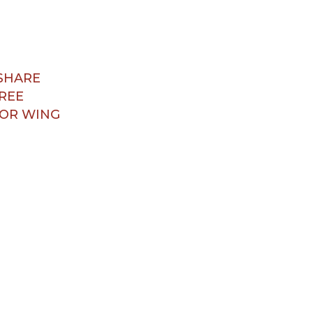
SHARE
REE
TOR WING